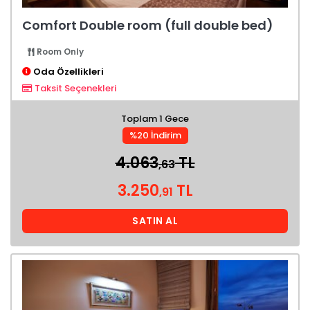
Comfort Double room (full double bed)
Room Only
Oda Özellikleri
Taksit Seçenekleri
Toplam 1 Gece
%20 İndirim
4.063
TL
,63
3.250
TL
,91
SATIN AL