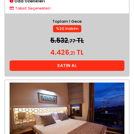
Oda Özellikleri
Taksit Seçenekleri
Toplam 1 Gece
%20 İndirim
5.532
TL
,77
4.426
TL
,21
SATIN AL