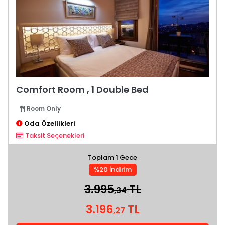
Comfort Room , 1 Double Bed
Room Only
Oda Özellikleri
Taksit Seçenekleri
Toplam 1 Gece
%20 İndirim
3.995
TL
,34
3.196
TL
,27