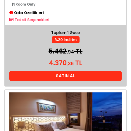
Room Only
Oda Özellikleri
Taksit Seçenekleri
Toplam 1 Gece
%20 İndirim
5.462
TL
,94
4.370
TL
,36
SATIN AL