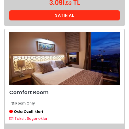
3.091
TL
,53
SATIN AL
Comfort Room
Room Only
Oda Özellikleri
Taksit Seçenekleri