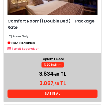
Comfort Room(1 Double Bed) - Package
Rate
Room Only
Oda Özellikleri
Taksit Seçenekleri
Toplam 1 Gece
%20 İndirim
3.834
TL
,20
3.067
TL
,36
SATIN AL