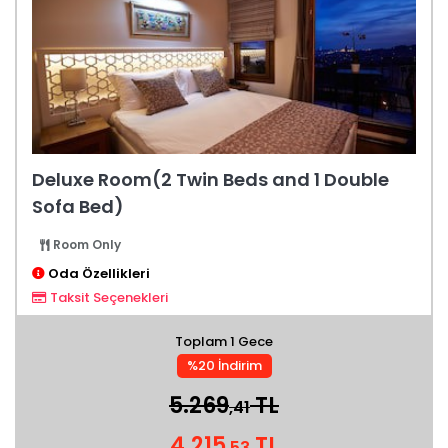
Deluxe Room(2 Twin Beds and 1 Double
Sofa Bed)
Room Only
Oda Özellikleri
Taksit Seçenekleri
Toplam 1 Gece
%20 İndirim
5.269
TL
,41
4.215
TL
,53