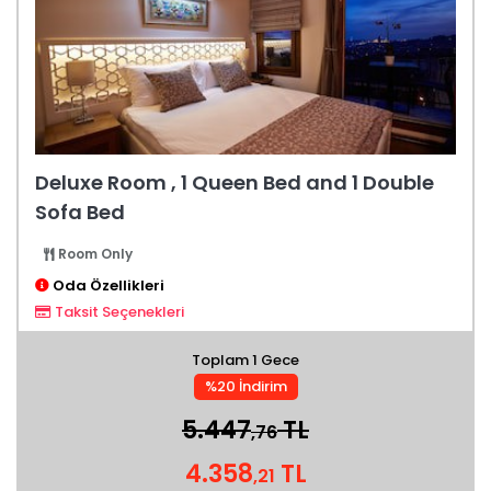
Deluxe Room , 1 Queen Bed and 1 Double
Sofa Bed
Room Only
Oda Özellikleri
Taksit Seçenekleri
Toplam 1 Gece
%20 İndirim
5.447
TL
,76
4.358
TL
,21