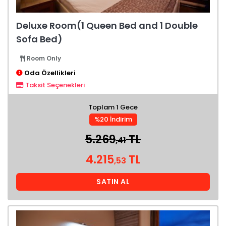
Deluxe Room(1 Queen Bed and 1 Double
Sofa Bed)
Room Only
Oda Özellikleri
Taksit Seçenekleri
Toplam 1 Gece
%20 İndirim
5.269
TL
,41
4.215
TL
,53
SATIN AL