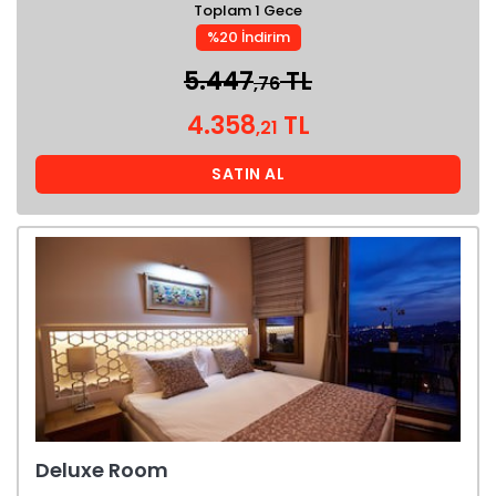
Toplam 1 Gece
%20 İndirim
5.447
TL
,76
4.358
TL
,21
SATIN AL
Deluxe Room