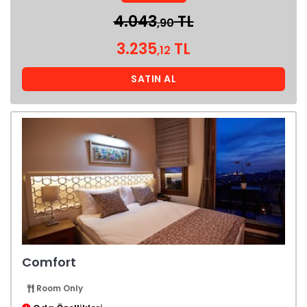
4.043
TL
,90
3.235
TL
,12
SATIN AL
Comfort
Room Only