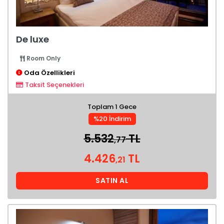
De luxe
Room Only
Oda Özellikleri
Taksit Seçenekleri
Toplam 1 Gece
%20 İndirim
5.532
TL
,77
4.426
TL
,21
SATIN AL