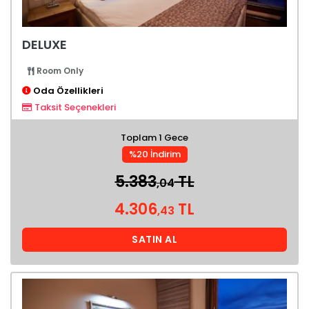
DELUXE
Room Only
Oda Özellikleri
Taksit Seçenekleri
Toplam 1 Gece
%20 İndirim
5.383
TL
,04
4.306
TL
,43
SATIN AL