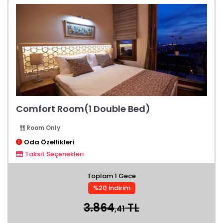
Comfort Room(1 Double Bed)
Room Only
Oda Özellikleri
Taksit Seçenekleri
Toplam 1 Gece
%20 İndirim
3.864
TL
,41