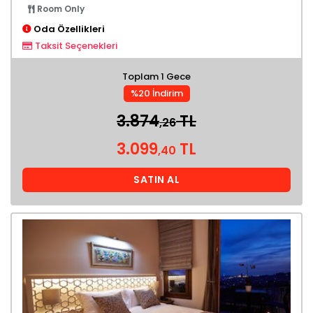
Room Only
Oda Özellikleri
Taksit Seçenekleri
Toplam 1 Gece
%20 İndirim
3.874
TL
,26
3.099
TL
,40
SATIN AL