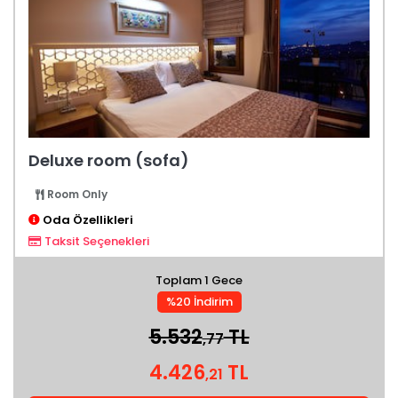
Deluxe room (sofa)
Room Only
Oda Özellikleri
Taksit Seçenekleri
Toplam 1 Gece
%20 İndirim
5.532
TL
,77
4.426
TL
,21