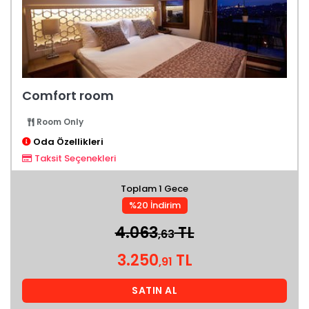
Comfort room
Room Only
Oda Özellikleri
Taksit Seçenekleri
Toplam 1 Gece
%20 İndirim
4.063
TL
,63
3.250
TL
,91
SATIN AL