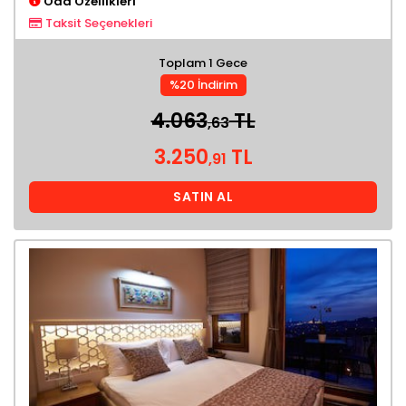
Oda Özellikleri
Taksit Seçenekleri
Toplam 1 Gece
%20 İndirim
4.063
TL
,63
3.250
TL
,91
SATIN AL