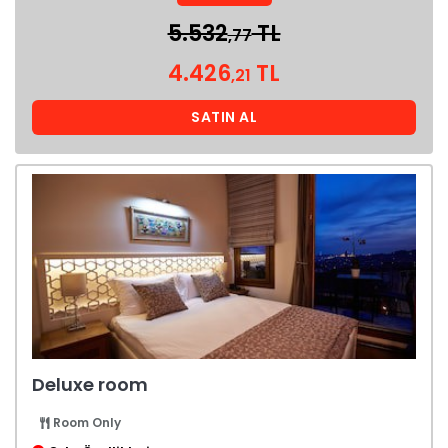
5.532
TL
,77
4.426
TL
,21
SATIN AL
Deluxe room
Room Only