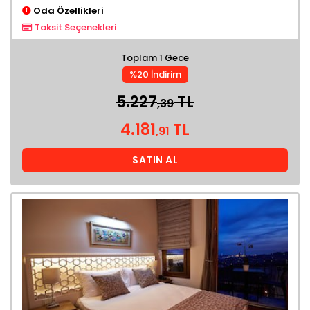
Oda Özellikleri
Taksit Seçenekleri
Toplam 1 Gece
%20 İndirim
5.227
TL
,39
4.181
TL
,91
SATIN AL