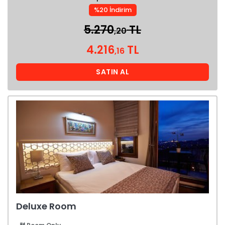
%20 İndirim
5.270
TL
,20
4.216
TL
,16
SATIN AL
Deluxe Room