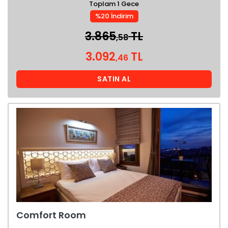
Toplam 1 Gece
%20 İndirim
3.865
TL
,58
3.092
TL
,46
SATIN AL
Comfort Room