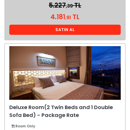
5.227
TL
,39
4.181
TL
,91
SATIN AL
Deluxe Room(2 Twin Beds and 1 Double
Sofa Bed) - Package Rate
Room Only