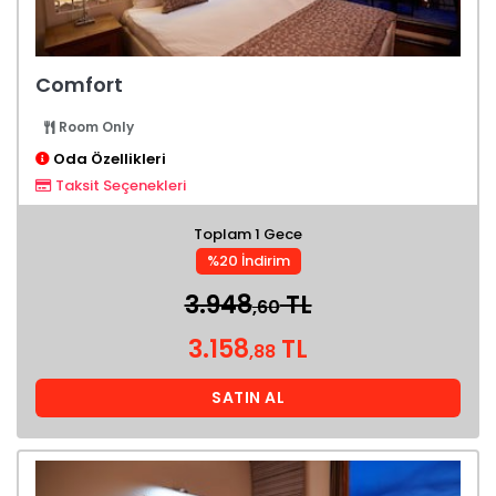
Comfort
Room Only
Oda Özellikleri
Taksit Seçenekleri
Toplam 1 Gece
%20 İndirim
3.948
TL
,60
3.158
TL
,88
SATIN AL