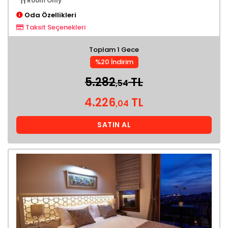
Room Only
Oda Özellikleri
Taksit Seçenekleri
Toplam 1 Gece
%20 İndirim
5.282
TL
,54
4.226
TL
,04
SATIN AL