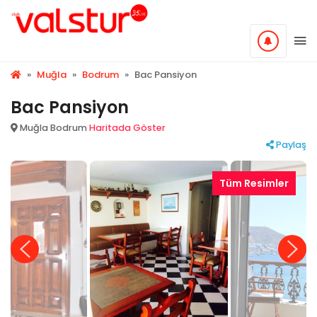
»
Muğla
»
Bodrum
»
Bac Pansiyon
Bac Pansiyon
Muğla Bodrum
Haritada Göster
Paylaş
Tüm Resimler