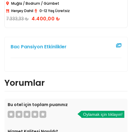
Muğla / Bodrum / Gümbet
Herşey Dahil
0-12 Yaş Ücretsiz
4.400
,00
₺
7.333
,33
₺
Bac Pansiyon Etkinlikler
Yorumlar
Bu otel için toplam puanınız
Oylamak için tıklayın!
Hizmet Kalitesi Nasıldı?