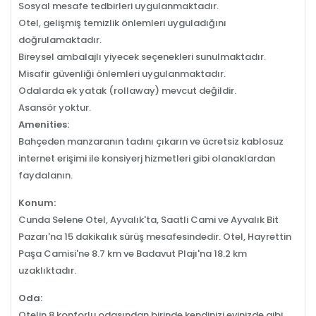
Sosyal mesafe tedbirleri uygulanmaktadır.
Otel, gelişmiş temizlik önlemleri uyguladığını
doğrulamaktadır.
Bireysel ambalajlı yiyecek seçenekleri sunulmaktadır.
Misafir güvenliği önlemleri uygulanmaktadır.
Odalarda ek yatak (rollaway) mevcut değildir.
Asansör yoktur.
Amenities:
Bahçeden manzaranın tadını çıkarın ve ücretsiz kablosuz
internet erişimi ile konsiyerj hizmetleri gibi olanaklardan
faydalanın.
Konum:
Cunda Selene Otel, Ayvalık'ta, Saatli Cami ve Ayvalık Bit
Pazarı'na 15 dakikalık sürüş mesafesindedir. Otel, Hayrettin
Paşa Camisi'ne 8.7 km ve Badavut Plajı'na 18.2 km
uzaklıktadır.
Oda:
Otelin 8 konforlu odasından birinde kendinizi evinizde gibi