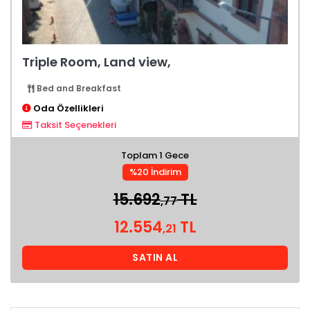
Triple Room, Land view,
Bed and Breakfast
Oda Özellikleri
Taksit Seçenekleri
Toplam 1 Gece
%20 İndirim
15.692
TL
,77
12.554
TL
,21
SATIN AL