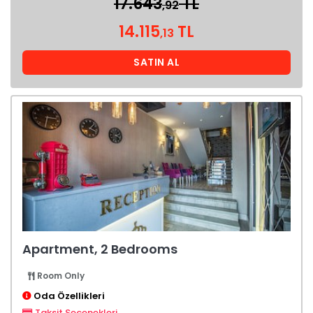
17.643
TL
,92
14.115
TL
,13
SATIN AL
Apartment, 2 Bedrooms
Room Only
Oda Özellikleri
Taksit Seçenekleri