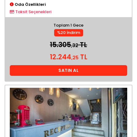
Oda Özellikleri
Taksit Seçenekleri
Toplam 1 Gece
%20 İndirim
15.305
TL
,32
12.244
TL
,25
SATIN AL