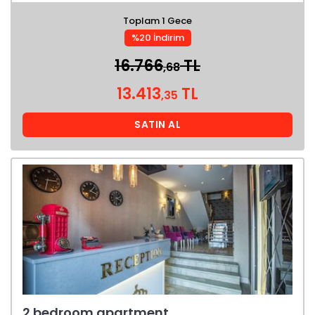
Toplam 1 Gece
%20 İndirim
16.766
TL
,68
13.413
TL
,35
SATIN AL
2 bedroom apartment