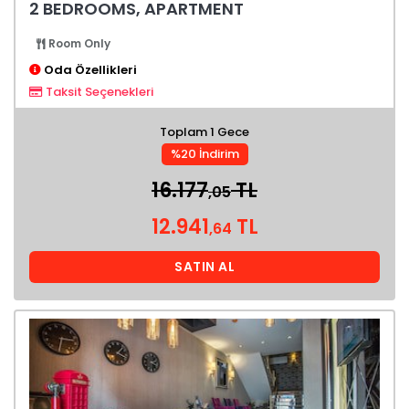
2 BEDROOMS, APARTMENT
Room Only
Oda Özellikleri
Taksit Seçenekleri
Toplam 1 Gece
%20 İndirim
16.177
TL
,05
12.941
TL
,64
SATIN AL