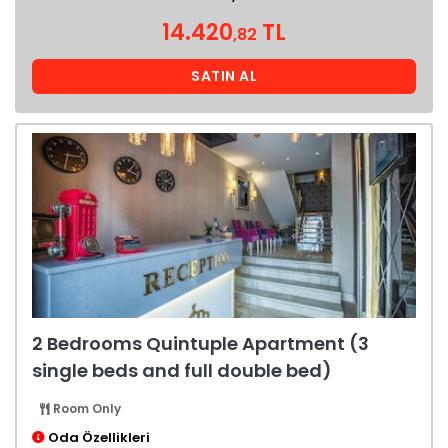
14.420
TL
,82
SATIN AL
2 Bedrooms Quintuple Apartment (3
single beds and full double bed)
Room Only
Oda Özellikleri