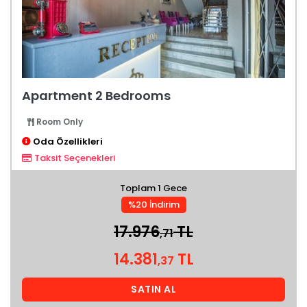
Apartment 2 Bedrooms
Room Only
Oda Özellikleri
Taksit Seçenekleri
Toplam 1 Gece
%20 İndirim
17.976
TL
,71
14.381
TL
,37
SATIN AL