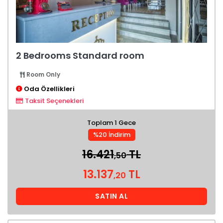
2 Bedrooms Standard room
Room Only
Oda Özellikleri
Taksit Seçenekleri
Toplam 1 Gece
%20 İndirim
16.421
TL
,50
13.137
TL
,20
SATIN AL