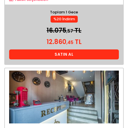
Toplam 1 Gece
%20 İndirim
16.075
TL
,57
12.860
TL
,45
SATIN AL