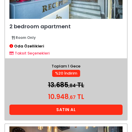
2 bedroom apartment
Room Only
Oda Özellikleri
Taksit Seçenekleri
Toplam 1 Gece
%20 İndirim
13.685
TL
,84
10.948
TL
,67
SATIN AL