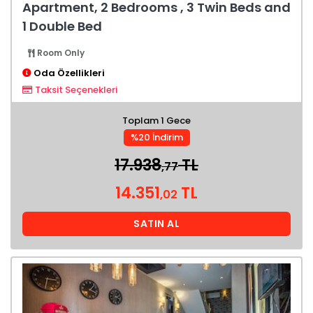
Apartment, 2 Bedrooms , 3 Twin Beds and
1 Double Bed
Room Only
Oda Özellikleri
Taksit Seçenekleri
Toplam 1 Gece
%20 İndirim
17.938
TL
,77
14.351
TL
,02
SATIN AL