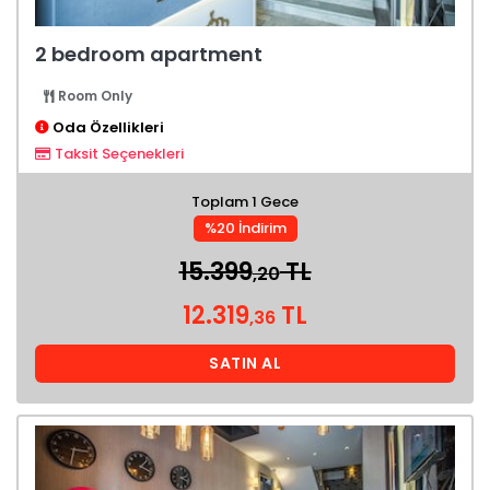
2 bedroom apartment
Room Only
Oda Özellikleri
Taksit Seçenekleri
Toplam 1 Gece
%20 İndirim
15.399
TL
,20
12.319
TL
,36
SATIN AL