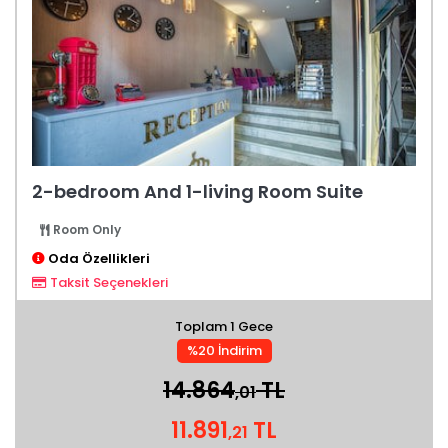
2-bedroom And 1-living Room Suite
Room Only
Oda Özellikleri
Taksit Seçenekleri
Toplam 1 Gece
%20 İndirim
14.864
TL
,01
11.891
TL
,21