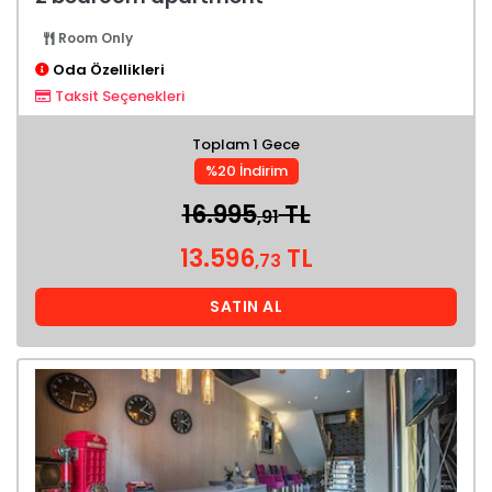
Room Only
Oda Özellikleri
Taksit Seçenekleri
Toplam 1 Gece
%20 İndirim
16.995
TL
,91
13.596
TL
,73
SATIN AL