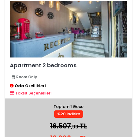
Apartment 2 bedrooms
Room Only
Oda Özellikleri
Taksit Seçenekleri
Toplam 1 Gece
%20 İndirim
16.507
TL
,99