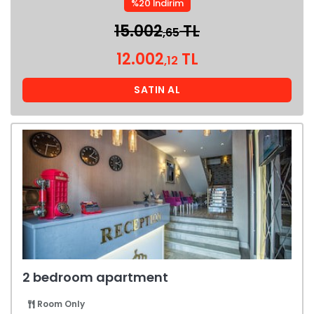
%20 İndirim
15.002
TL
,65
12.002
TL
,12
SATIN AL
2 bedroom apartment
Room Only