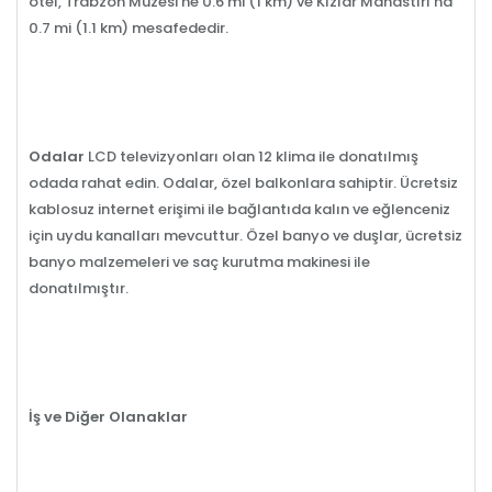
otel, Trabzon Müzesi'ne 0.6 mi (1 km) ve Kızlar Manastırı'na
0.7 mi (1.1 km) mesafededir.
Odalar
LCD televizyonları olan 12 klima ile donatılmış
odada rahat edin. Odalar, özel balkonlara sahiptir. Ücretsiz
kablosuz internet erişimi ile bağlantıda kalın ve eğlenceniz
için uydu kanalları mevcuttur. Özel banyo ve duşlar, ücretsiz
banyo malzemeleri ve saç kurutma makinesi ile
donatılmıştır.
İş ve Diğer Olanaklar