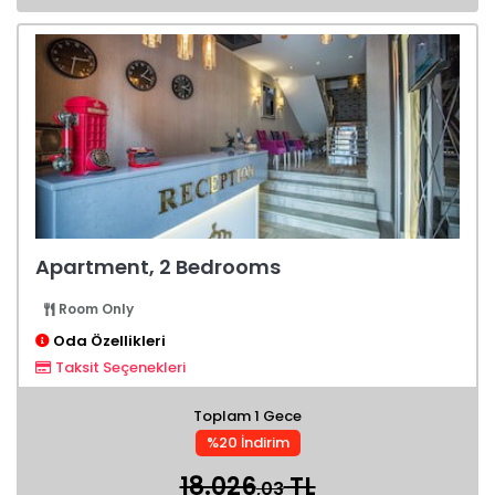
Apartment, 2 Bedrooms
Room Only
Oda Özellikleri
Taksit Seçenekleri
Toplam 1 Gece
%20 İndirim
18.026
TL
,03