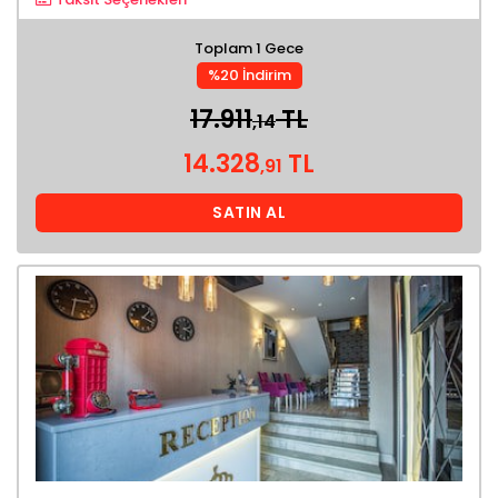
Toplam 1 Gece
%20 İndirim
17.911
TL
,14
14.328
TL
,91
SATIN AL