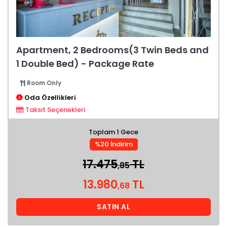
Apartment, 2 Bedrooms(3 Twin Beds and
1 Double Bed) - Package Rate
Room Only
Oda Özellikleri
Taksit Seçenekleri
Toplam 1 Gece
%20 İndirim
17.475
TL
,85
13.980
TL
,68
SATIN AL