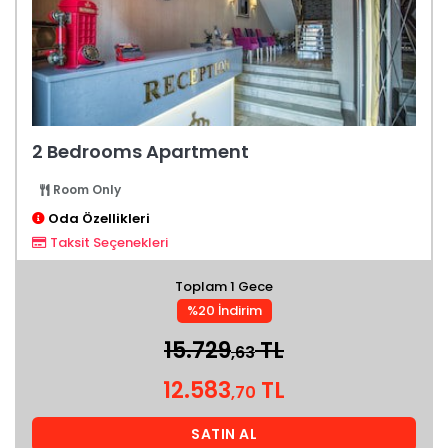
2 Bedrooms Apartment
Room Only
Oda Özellikleri
Taksit Seçenekleri
Toplam 1 Gece
%20 İndirim
15.729
TL
,63
12.583
TL
,70
SATIN AL