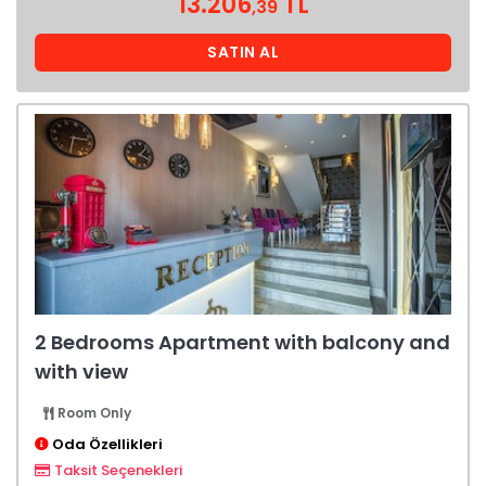
13.206
TL
,39
SATIN AL
2 Bedrooms Apartment with balcony and
with view
Room Only
Oda Özellikleri
Taksit Seçenekleri