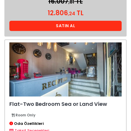
16.007
TL
,81
12.806
TL
,24
SATIN AL
Flat-Two Bedroom Sea or Land View
Room Only
Oda Özellikleri
Taksit Seçenekleri