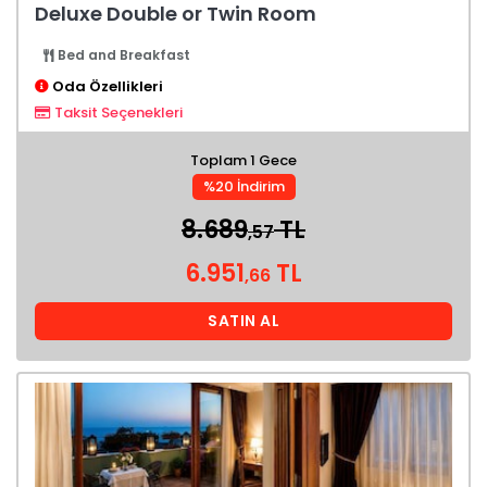
Deluxe Double or Twin Room
Bed and Breakfast
Oda Özellikleri
Taksit Seçenekleri
Toplam 1 Gece
%20 İndirim
8.689
TL
,57
6.951
TL
,66
SATIN AL