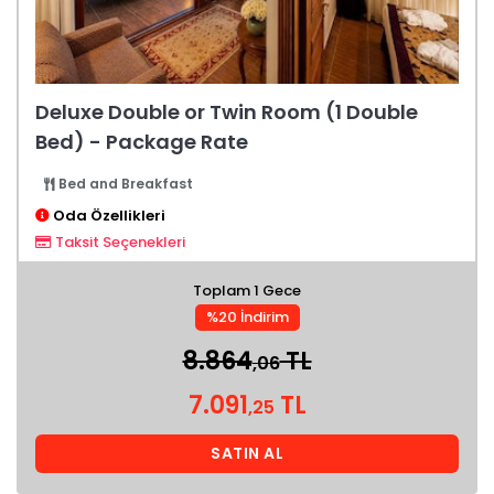
Deluxe Double or Twin Room (1 Double
Bed) - Package Rate
Bed and Breakfast
Oda Özellikleri
Taksit Seçenekleri
Toplam 1 Gece
%20 İndirim
8.864
TL
,06
7.091
TL
,25
SATIN AL