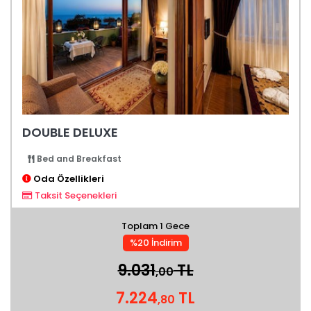
DOUBLE DELUXE
Bed and Breakfast
Oda Özellikleri
Taksit Seçenekleri
Toplam 1 Gece
%20 İndirim
9.031
TL
,00
7.224
TL
,80