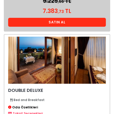
9.229
TL
,66
7.383
TL
,73
SATIN AL
DOUBLE DELUXE
Bed and Breakfast
Oda Özellikleri
Taksit Seçenekleri