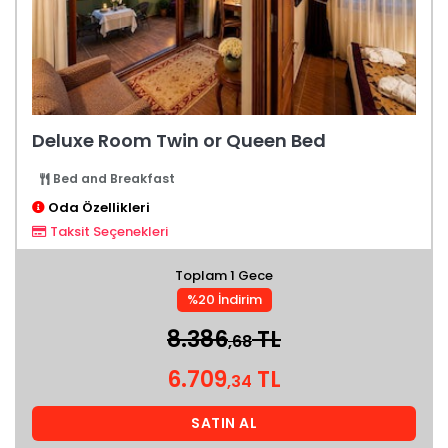
Deluxe Room Twin or Queen Bed
Bed and Breakfast
Oda Özellikleri
Taksit Seçenekleri
Toplam 1 Gece
%20 İndirim
8.386
TL
,68
6.709
TL
,34
SATIN AL