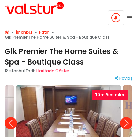
»
İstanbul
»
Fatih
»
Glk Premier The Home Suites & Spa - Boutique Class
Glk Premier The Home Suites &
Spa - Boutique Class
İstanbul Fatih
Haritada Göster
Paylaş
Tüm Resimler