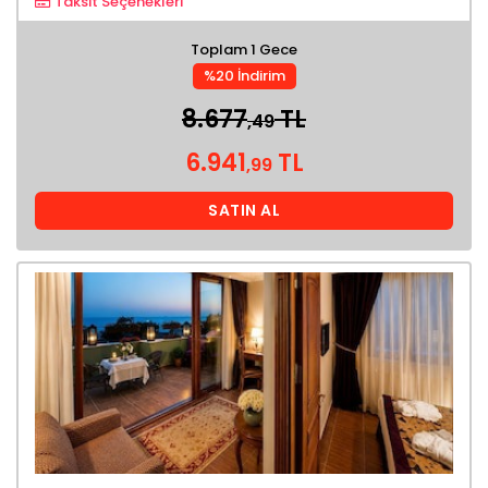
Taksit Seçenekleri
Toplam 1 Gece
%20 İndirim
8.677
TL
,49
6.941
TL
,99
SATIN AL