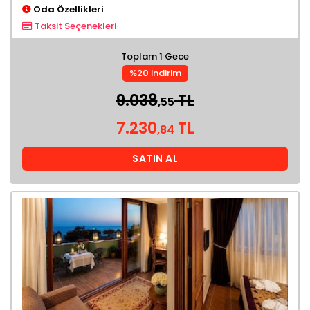
Oda Özellikleri
Taksit Seçenekleri
Toplam 1 Gece
%20 İndirim
9.038
TL
,55
7.230
TL
,84
SATIN AL