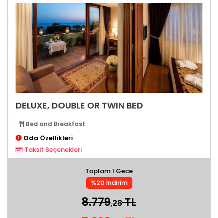
DELUXE, DOUBLE OR TWIN BED
Bed and Breakfast
Oda Özellikleri
Taksit Seçenekleri
Toplam 1 Gece
%20 İndirim
8.779
TL
,28