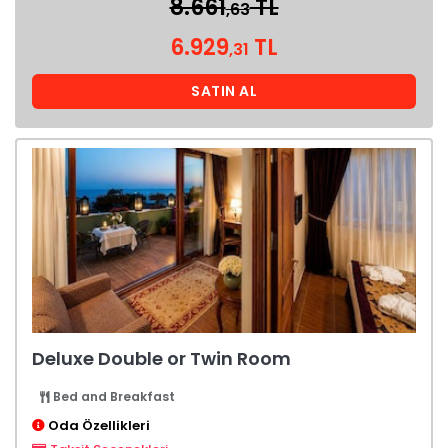
8.661
TL
,63
6.929
TL
,31
SATIN AL
Deluxe Double or Twin Room
Bed and Breakfast
Oda Özellikleri