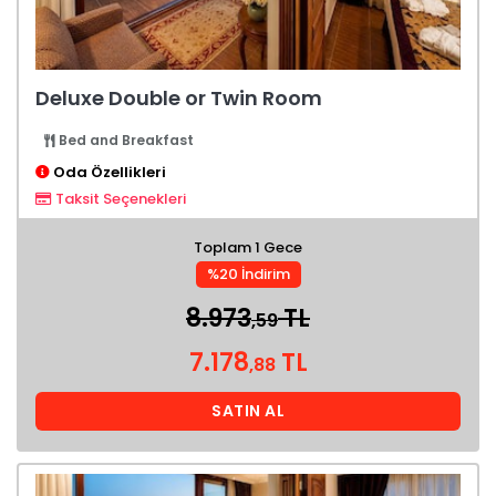
Deluxe Double or Twin Room
Bed and Breakfast
Oda Özellikleri
Taksit Seçenekleri
Toplam 1 Gece
%20 İndirim
8.973
TL
,59
7.178
TL
,88
SATIN AL