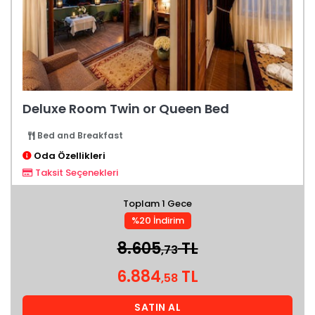
Deluxe Room Twin or Queen Bed
Bed and Breakfast
Oda Özellikleri
Taksit Seçenekleri
Toplam 1 Gece
%20 İndirim
8.605
TL
,73
6.884
TL
,58
SATIN AL