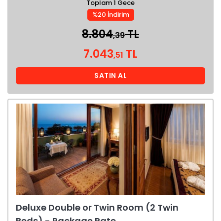
Toplam 1 Gece
%20 İndirim
8.804
TL
,39
7.043
TL
,51
SATIN AL
Deluxe Double or Twin Room (2 Twin
Beds) - Package Rate