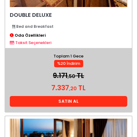
DOUBLE DELUXE
Bed and Breakfast
Oda Özellikleri
Taksit Seçenekleri
Toplam 1 Gece
%20 İndirim
9.171
TL
,50
7.337
TL
,20
SATIN AL