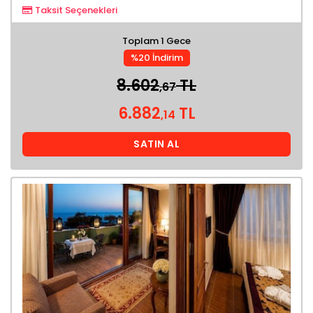
Taksit Seçenekleri
Toplam 1 Gece
%20 İndirim
8.602
TL
,67
6.882
TL
,14
SATIN AL