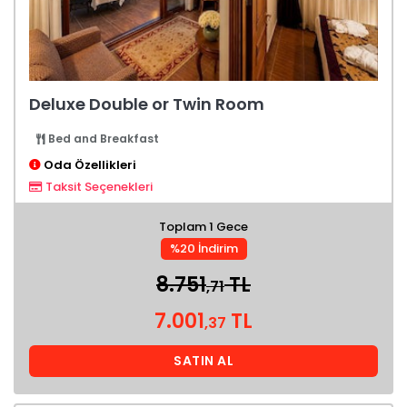
Deluxe Double or Twin Room
Bed and Breakfast
Oda Özellikleri
Taksit Seçenekleri
Toplam 1 Gece
%20 İndirim
8.751
TL
,71
7.001
TL
,37
SATIN AL