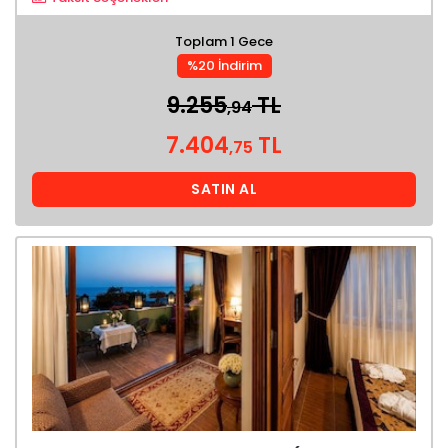
Toplam 1 Gece
%20 İndirim
9.255
TL
,94
7.404
TL
,75
SATIN AL