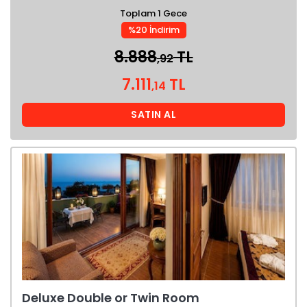
Toplam 1 Gece
%20 İndirim
8.888
TL
,92
7.111
TL
,14
SATIN AL
Deluxe Double or Twin Room