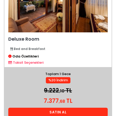
Deluxe Room
Bed and Breakfast
Oda Özellikleri
Taksit Seçenekleri
Toplam 1 Gece
%20 İndirim
9.222
TL
,10
7.377
TL
,68
SATIN AL