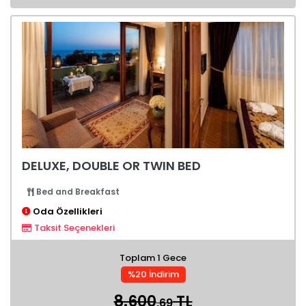
DELUXE, DOUBLE OR TWIN BED
Bed and Breakfast
Oda Özellikleri
Taksit Seçenekleri
Toplam 1 Gece
%20 İndirim
8.600
TL
,69