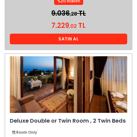
%20 İndirim
9.036
TL
,28
7.229
TL
,02
SATIN AL
Deluxe Double or Twin Room , 2 Twin Beds
Room Only