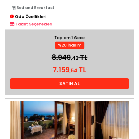
Bed and Breakfast
Oda Özellikleri
Taksit Seçenekleri
Toplam 1 Gece
%20 İndirim
8.949
TL
,42
7.159
TL
,54
SATIN AL