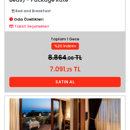
Bed and Breakfast
Oda Özellikleri
Taksit Seçenekleri
Toplam 1 Gece
%20 İndirim
8.864
TL
,06
7.091
TL
,25
SATIN AL