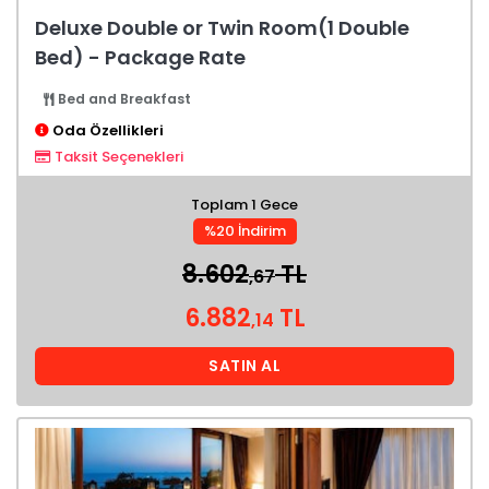
Deluxe Double or Twin Room(1 Double
Bed) - Package Rate
Bed and Breakfast
Oda Özellikleri
Taksit Seçenekleri
Toplam 1 Gece
%20 İndirim
8.602
TL
,67
6.882
TL
,14
SATIN AL