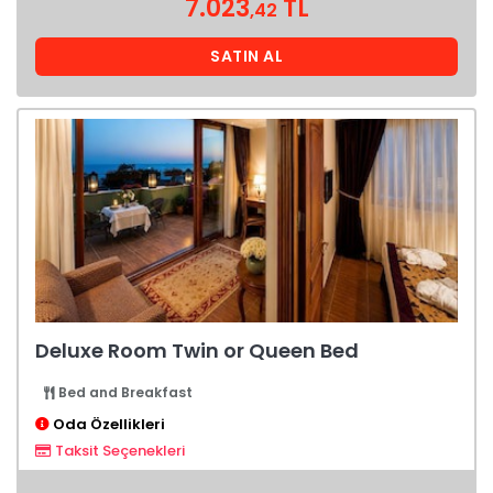
7.023
TL
,42
SATIN AL
Deluxe Room Twin or Queen Bed
Bed and Breakfast
Oda Özellikleri
Taksit Seçenekleri