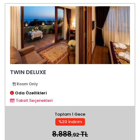
TWIN DELUXE
Room Only
Oda Özellikleri
Taksit Seçenekleri
Toplam 1 Gece
%20 İndirim
8.888
TL
,92