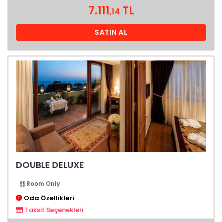
7.111
TL
,14
SATIN AL
DOUBLE DELUXE
Room Only
Oda Özellikleri
Taksit Seçenekleri