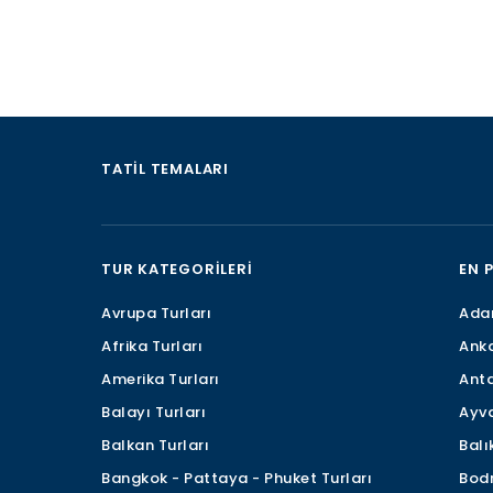
TATIL TEMALARI
TUR KATEGORILERI
EN 
Avrupa Turları
Adan
Afrika Turları
Anka
Amerika Turları
Anta
Balayı Turları
Ayva
Balkan Turları
Balı
Bangkok - Pattaya - Phuket Turları
Bodr