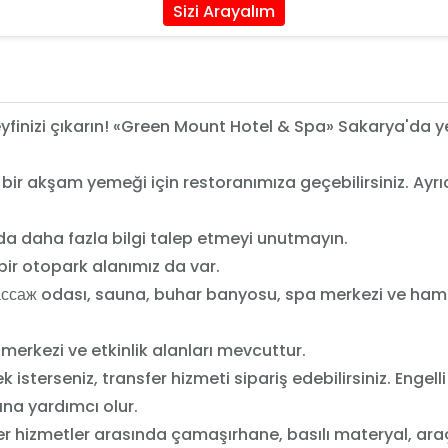
Sizi Arayalım
 keyfinizi çıkarın! «Green Mount Hotel & Spa» Sakarya'da y
 bir akşam yemeği için restoranımıza geçebilirsiniz. Ayrıc
da daha fazla bilgi talep etmeyi unutmayın.
 bir otopark alanımız da var.
массаж odası, sauna, buhar banyosu, spa merkezi ve ham
iş merkezi ve etkinlik alanları mevcuttur.
sterseniz, transfer hizmeti sipariş edebilirsiniz. Engelli m
na yardımcı olur.
iğer hizmetler arasında çamaşırhane, basılı materyal, ar