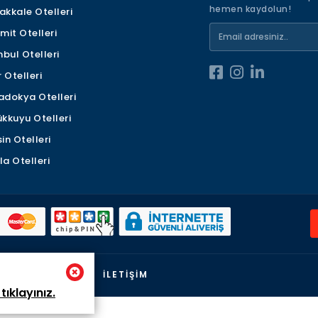
hemen kaydolun!
kkale Otelleri
mit Otelleri
nbul Otelleri
r Otelleri
dokya Otelleri
kkuyu Otelleri
in Otelleri
a Otelleri
ILIK SÖZLEŞMESI
İLETIŞIM
 tıklayınız.