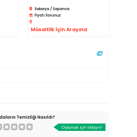
Sakarya / Sapanca
Sakar
Fiyatı Sorunuz
Fiyatı
Müsaitlik İçin Arayınız
Müsait
daların Temizliği Nasıldı?
Oylamak için tıklayın!