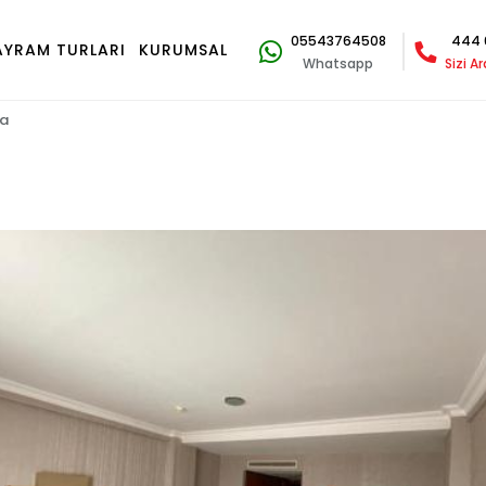
05543764508
444 
AYRAM TURLARI
KURUMSAL
Whatsapp
Sizi A
pa