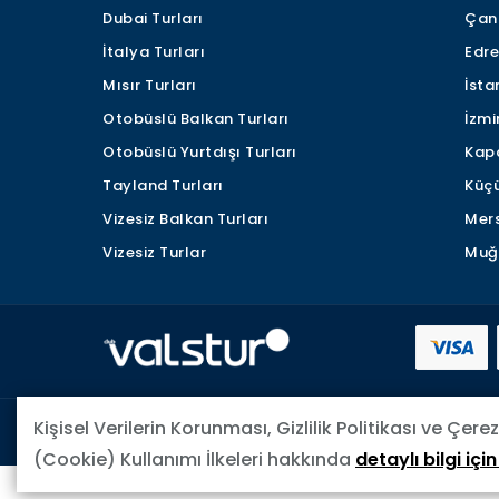
Dubai Turları
Çana
İtalya Turları
Edre
Mısır Turları
İsta
Otobüslü Balkan Turları
İzmi
Otobüslü Yurtdışı Turları
Kapa
Tayland Turları
Küçü
Vizesiz Balkan Turları
Mers
Vizesiz Turlar
Muğl
Kişisel Verilerin Korunması, Gizlilik Politikası ve Çerez
HAKKIMIZDA
ŞARTLAR VE KOŞULLAR
GIZL
(Cookie) Kullanımı İlkeleri hakkında
detaylı bilgi için