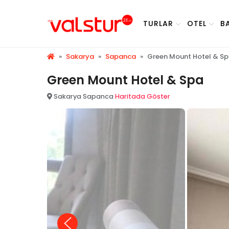
TURLAR
OTEL
B
»
Sakarya
»
Sapanca
»
Green Mount Hotel & S
Green Mount Hotel & Spa
Sakarya Sapanca
Haritada Göster