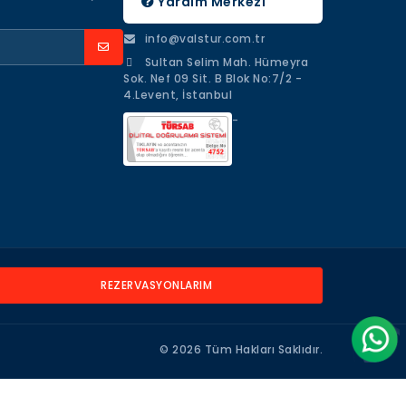
Yardım Merkezi
info@valstur.com.tr
Sultan Selim Mah. Hümeyra
Sok. Nef 09 Sit. B Blok No:7/2 -
4.Levent, İstanbul
-
REZERVASYONLARIM
©
2026 Tüm Hakları Saklıdır.