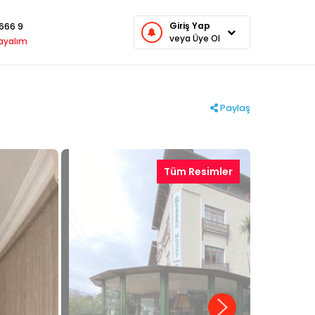
Giriş Yap
666 9
veya Üye Ol
rayalım
Paylaş
Tüm Resimler