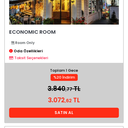
ECONOMIC ROOM
Room Only
Oda Özellikleri
Taksit Seçenekleri
Toplam 1 Gece
%20 İndirim
3.840
TL
,77
3.072
TL
,62
SATIN AL