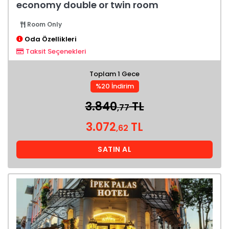
economy double or twin room
Room Only
Oda Özellikleri
Taksit Seçenekleri
Toplam 1 Gece
%20 İndirim
3.840
TL
,77
3.072
TL
,62
SATIN AL