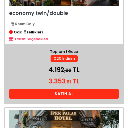
economy twin/double
Room Only
Oda Özellikleri
Taksit Seçenekleri
Toplam 1 Gece
%20 İndirim
4.192
TL
,02
3.353
TL
,61
SATIN AL