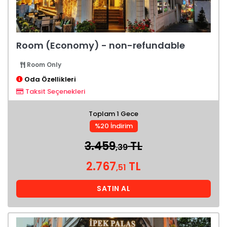
Room (Economy) - non-refundable
Room Only
Oda Özellikleri
Taksit Seçenekleri
Toplam 1 Gece
%20 İndirim
3.459
TL
,39
2.767
TL
,51
SATIN AL