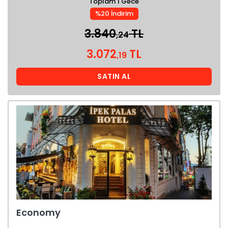
Toplam 1 Gece
%20 İndirim
3.840
TL
,24
3.072
TL
,19
SATIN AL
Economy