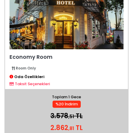
Economy Room
Room Only
Oda Özellikleri
Taksit Seçenekleri
Toplam 1 Gece
%20 İndirim
3.578
TL
,51
2.862
TL
,81