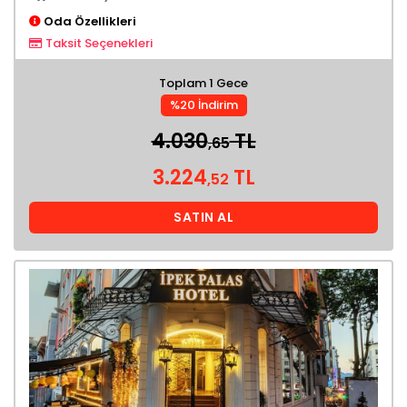
Oda Özellikleri
Taksit Seçenekleri
Toplam 1 Gece
%20 İndirim
4.030
TL
,65
3.224
TL
,52
SATIN AL