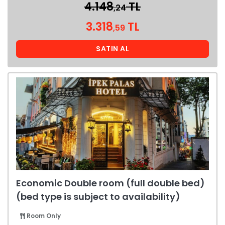
4.148
TL
,24
3.318
TL
,59
SATIN AL
Economic Double room (full double bed)
(bed type is subject to availability)
Room Only