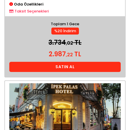
Oda Özellikleri
Taksit Seçenekleri
Toplam 1 Gece
%20 İndirim
3.734
TL
,02
2.987
TL
,22
SATIN AL