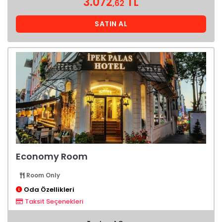
3.072
TL
,62
SATIN AL
Economy Room
Room Only
Oda Özellikleri
Taksit Seçenekleri