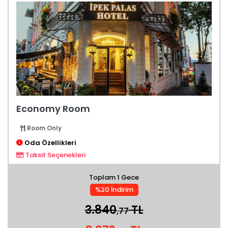
Economy Room
Room Only
Oda Özellikleri
Taksit Seçenekleri
Toplam 1 Gece
%20 İndirim
3.840
TL
,77