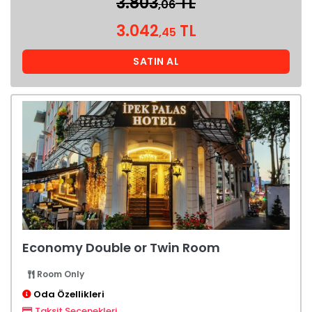
3.803
TL
,06
3.042
TL
,45
SATIN AL
Economy Double or Twin Room
Room Only
Oda Özellikleri
Taksit Seçenekleri