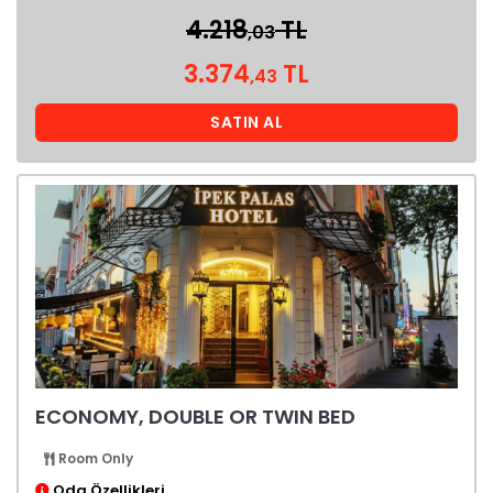
4.218
TL
,03
3.374
TL
,43
SATIN AL
ECONOMY, DOUBLE OR TWIN BED
Room Only
Oda Özellikleri