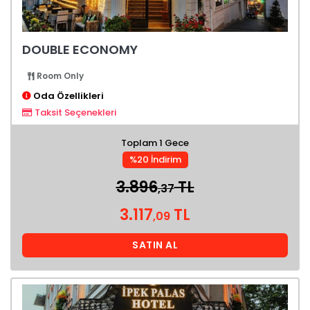
DOUBLE ECONOMY
Room Only
Oda Özellikleri
Taksit Seçenekleri
Toplam 1 Gece
%20 İndirim
3.896
TL
,37
3.117
TL
,09
SATIN AL