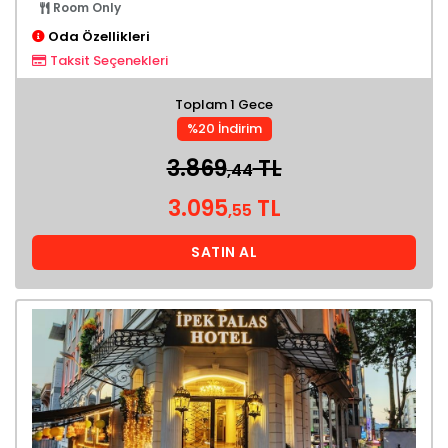
Room Only
Oda Özellikleri
Taksit Seçenekleri
Toplam 1 Gece
%20 İndirim
3.869
TL
,44
3.095
TL
,55
SATIN AL