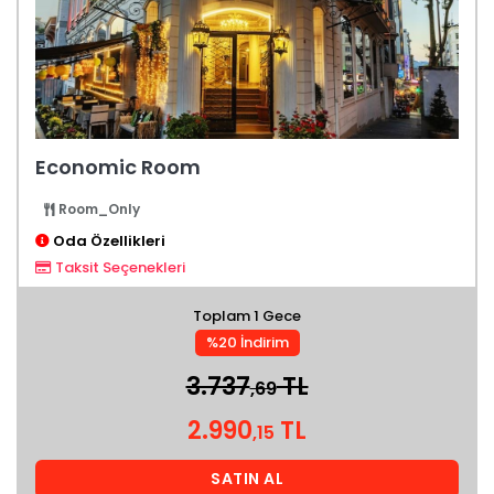
Economic Room
Room_Only
Oda Özellikleri
Taksit Seçenekleri
Toplam 1 Gece
%20 İndirim
3.737
TL
,69
2.990
TL
,15
SATIN AL