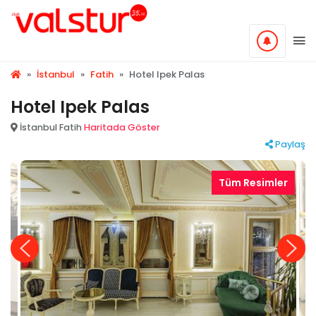
»
İstanbul
»
Fatih
»
Hotel Ipek Palas
Hotel Ipek Palas
İstanbul Fatih
Haritada Göster
Paylaş
Tüm Resimler