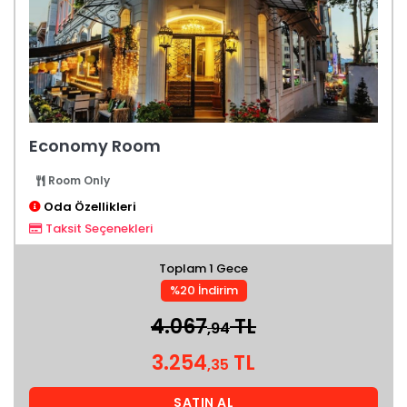
Economy Room
Room Only
Oda Özellikleri
Taksit Seçenekleri
Toplam 1 Gece
%20 İndirim
4.067
TL
,94
3.254
TL
,35
SATIN AL