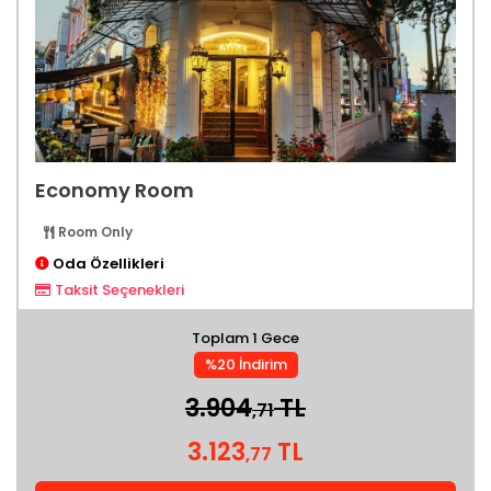
Economy Room
Room Only
Oda Özellikleri
Taksit Seçenekleri
Toplam 1 Gece
%20 İndirim
3.904
TL
,71
3.123
TL
,77