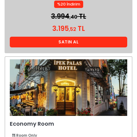
%20 İndirim
3.994
TL
,40
3.195
TL
,52
SATIN AL
Economy Room
Room Only