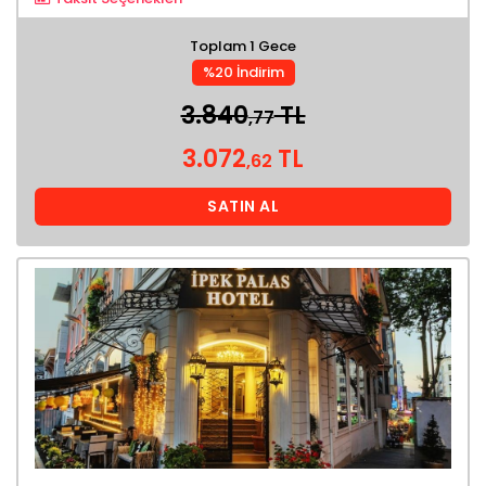
Toplam 1 Gece
%20 İndirim
3.840
TL
,77
3.072
TL
,62
SATIN AL