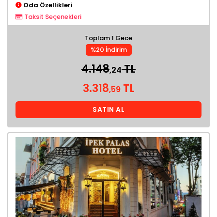
Oda Özellikleri
Taksit Seçenekleri
Toplam 1 Gece
%20 İndirim
4.148
TL
,24
3.318
TL
,59
SATIN AL