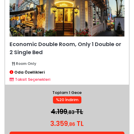
Economic Double Room, Only 1 Double or
2 Single Bed
Room Only
Oda Özellikleri
Taksit Seçenekleri
Toplam 1 Gece
%20 İndirim
4.199
TL
,83
3.359
TL
,86