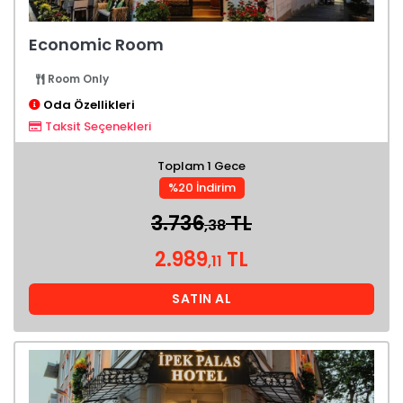
Economic Room
Room Only
Oda Özellikleri
Taksit Seçenekleri
Toplam 1 Gece
%20 İndirim
3.736
TL
,38
2.989
TL
,11
SATIN AL