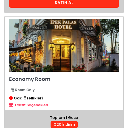
SATIN AL
Economy Room
Room Only
Oda Özellikleri
Taksit Seçenekleri
Toplam 1 Gece
%20 İndirim