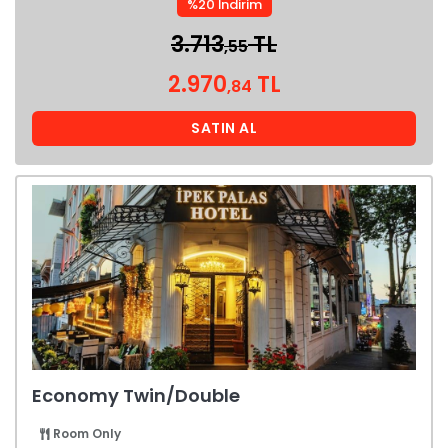
%20 İndirim
3.713
TL
,55
2.970
TL
,84
SATIN AL
Economy Twin/Double
Room Only