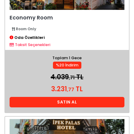
Economy Room
Room Only
Oda Özellikleri
Taksit Seçenekleri
Toplam 1 Gece
%20 İndirim
4.039
TL
,71
3.231
TL
,77
SATIN AL