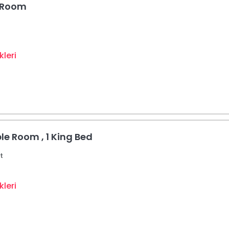
 Room
leri
le Room , 1 King Bed
t
leri