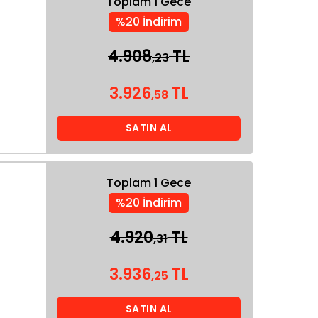
Toplam 1 Gece
%20 İndirim
4.908
TL
,23
3.926
TL
,58
SATIN AL
Toplam 1 Gece
%20 İndirim
4.920
TL
,31
3.936
TL
,25
SATIN AL