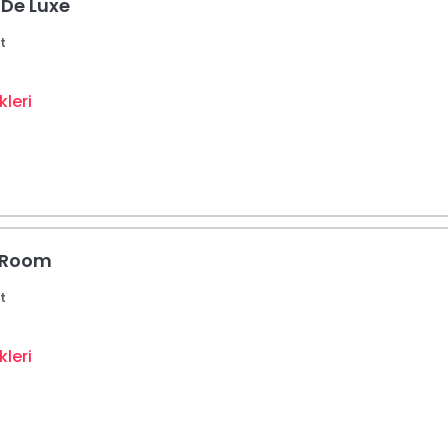
 De Luxe
t
leri
 Room
t
leri