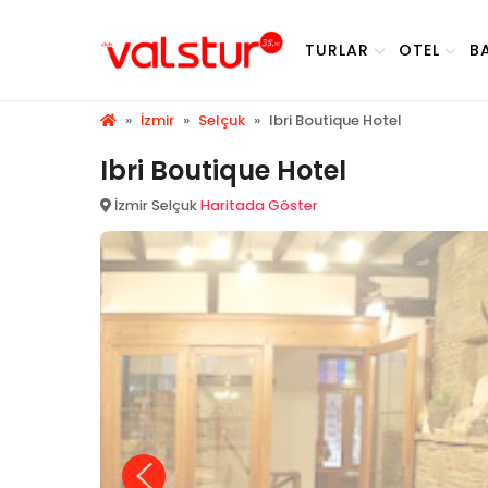
TURLAR
OTEL
B
»
İzmir
»
Selçuk
»
Ibri Boutique Hotel
Ibri Boutique Hotel
İzmir Selçuk
Haritada Göster