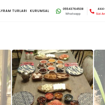
05543764508
444 
AYRAM TURLARI
KURUMSAL
Whatsapp
Sizi A