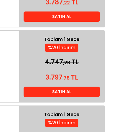
3.787
TL
,22
SATIN AL
Toplam 1 Gece
%20 İndirim
4.747
TL
,23
3.797
TL
,78
SATIN AL
Toplam 1 Gece
%20 İndirim