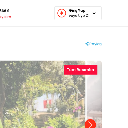
Giriş Yap
666 9
veya Üye Ol
rayalım
Paylaş
Tüm Resimler