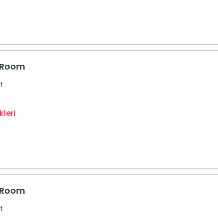
 Room
t
leri
 Room
t