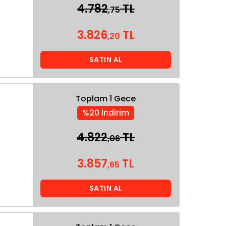
4.782
TL
,75
3.826
TL
,20
SATIN AL
Toplam 1 Gece
%20 İndirim
4.822
TL
,06
3.857
TL
,65
SATIN AL