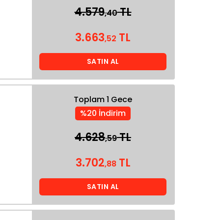
4.579
TL
,40
3.663
TL
,52
SATIN AL
Toplam 1 Gece
%20 İndirim
4.628
TL
,59
3.702
TL
,88
SATIN AL