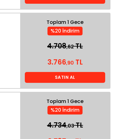
Toplam 1 Gece
%20 İndirim
4.708
TL
,62
3.766
TL
,90
SATIN AL
Toplam 1 Gece
%20 İndirim
4.734
TL
,03