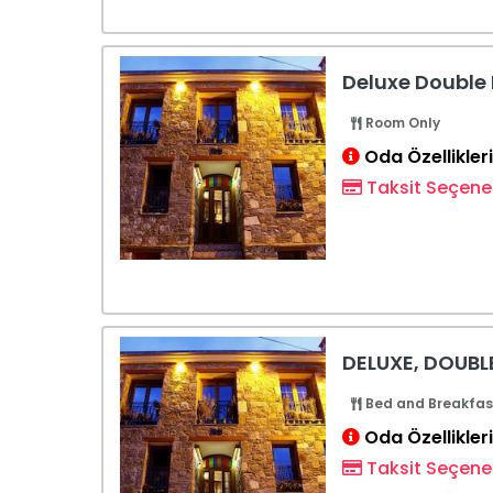
Deluxe Double
Room Only
Oda Özellikleri
Taksit Seçenek
DELUXE, DOUBL
Bed and Breakfas
Oda Özellikleri
Taksit Seçenek