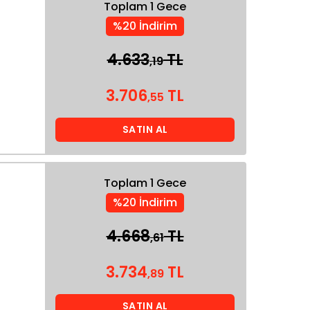
Toplam 1 Gece
%20 İndirim
4.633
TL
,19
3.706
TL
,55
SATIN AL
Toplam 1 Gece
%20 İndirim
4.668
TL
,61
3.734
TL
,89
SATIN AL