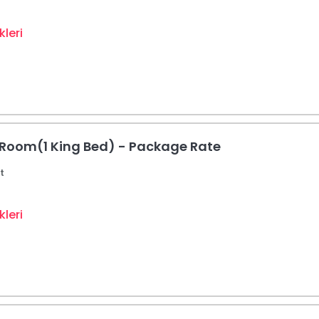
leri
 Room(1 King Bed) - Package Rate
t
leri