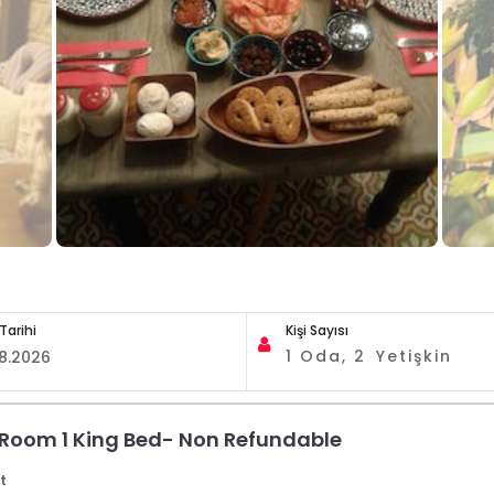
 Tarihi
Kişi Sayısı
1
Oda,
2
Yetişkin
 Room 1 King Bed- Non Refundable
t