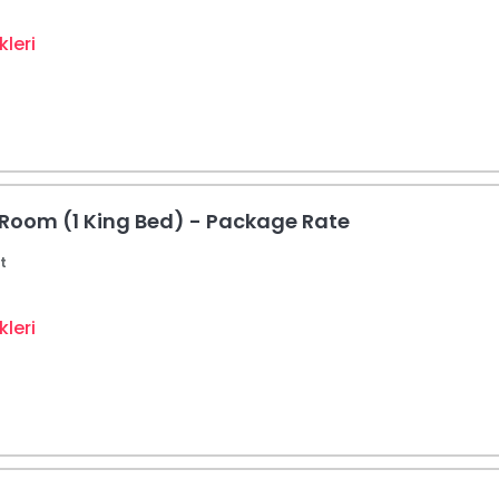
leri
 Room (1 King Bed) - Package Rate
t
leri