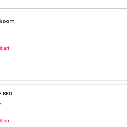
 Room
leri
E BED
t
leri